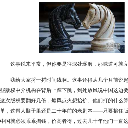
这事说来平常，但你要是往深处琢磨，那味道可就
我给大家捋一捋时间线啊。这事还得从几个月前说
些版权中介机构在背后上蹿下跳，到处放风说中国这边
这次版权要翻好几倍，煽风点火想抬价。他们打的什么
单，这帮人脑子里还是二十年前的老剧本——只要掐住
中国就必须乖乖掏钱，价高者得，过去几十年他们一直