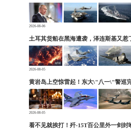
2026-08-06
土耳其货船在黑海遭袭，泽连斯基又惹
2026-08-05
黄岩岛上空惊雷起！东大\"八一\"警巡
2026-08-05
看不见就挨打！歼-15T百公里外一剑封喉F