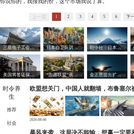
你说你的，我报我的价，这个市场我说了算。
1
2
3
4
5
6
下
上一页
三星电子工会暂缓罢工 韩国股市强劲反弹
日本自卫队训练场爆炸事故致3死1重伤
朝中社：日本推动军国主义复活将触碰“红线”
美国将签证保证金国家名单扩大至38国
“志愿联盟”承诺向乌克兰提供安全保障
金正恩提出扩大导弹生产能力的必要性
时令养
欧盟想关门，中国人就翻墙，布鲁塞尔
生
推荐
2026-08-06
社会
暴风来袭，这局决不能输，想赢一定要