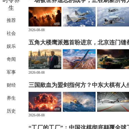
生
推荐
2026-08-08
社会
五角大楼鹰派翘首盼进京，北京连门缝
娱乐
奇闻
军事
2026-08-08
三国歃血为盟剑指何方？中东大棋有人
财经
养生
历史
2026-08-08
“工厂的工厂”：中国这棋彻底颠覆全球