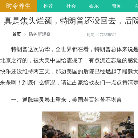
时令养生
推荐
社会
娱乐
奇闻
真是焦头烂额，特朗普还没回去，后
首页
防务新观察
时间：1778858322
特朗普这次访华，全世界都在看，特朗普总体来说
北京之行的，被大美中国给震撼了，有点流连忘返的感
快乐还没维持两三天，那边美国的后院已经燃起了熊熊
来杀啊！到底什么情况，请让占豪给战友们一点点捋清
一、通胀幽灵卷土重来，美国老百姓苦不堪言