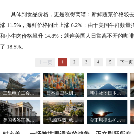
具体到食品价格，更是涨得离谱：新鲜蔬菜价格较去年
涨 11.5%，海鲜价格同比上涨 6.2%；由于美国牛群数
和小牛肉价格飙升 14.8%；就连美国人日常离不开的咖
了 18.5%。
1
2
3
4
5
下一页
上一页
三星电子工会暂缓罢工 韩国股市强劲反弹
日本自卫队训练场爆炸事故致3死1重伤
朝中社：日本推动军国主义复活将触碰“红线”
美国将签证保证金国家名单扩大至38国
“志愿联盟”承诺向乌克兰提供安全保障
金正恩提出扩大导弹生产能力的必要性
时令养
一场被世界遗忘的战争，正在刷新所有