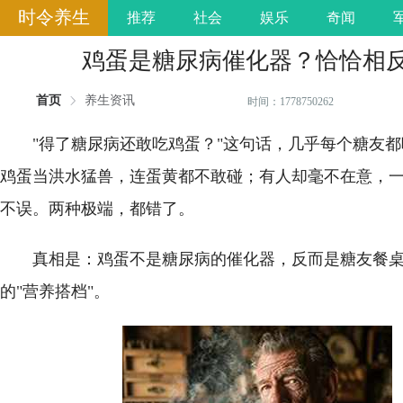
时令养生
推荐
社会
娱乐
奇闻
鸡蛋是糖尿病催化器？恰恰相
首页
养生资讯
时间：1778750262
"得了糖尿病还敢吃鸡蛋？"这句话，几乎每个糖友
鸡蛋当洪水猛兽，连蛋黄都不敢碰；有人却毫不在意，
不误。两种极端，都错了。
真相是：鸡蛋不是糖尿病的催化器，反而是糖友餐
的"营养搭档"。