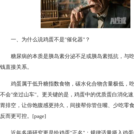
一、为什么说鸡蛋不是"催化器"？
糖尿病的本质是胰岛素分泌不足或胰岛素抵抗，与
钱直接关系。
鸡蛋属于低升糖指数食物，碳水化合物含量极低，
不会"坐过山车"。更关键的是，鸡蛋中的优质蛋白消化
胃排空，让你饱腹感更持久，间接帮你管住嘴、少吃零
反而更可控。[page]
近年多项研究更是给鸡蛋"正名"：规律适量摄入鸡