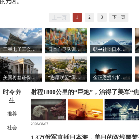
的元凶。
1
2
3
下一页
上一页
三星电子工会暂缓罢工 韩国股市强劲反弹
日本自卫队训练场爆炸事故致3死1重伤
朝中社：日本推动军国主义复活将触碰“红线”
美国将签证保证金国家名单扩大至38国
“志愿联盟”承诺向乌克兰提供安全保障
金正恩提出扩大导弹生产能力的必要性
时令养
射程1800公里的“巨炮”，治得了美军“
生
推荐
2026-08-07
社会
1.3万俄军直插日本海，美日的双线噩