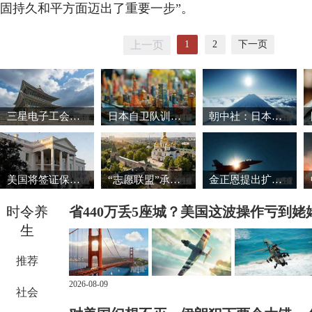
固持久和平方面迈出了重要一步”。
1
2
下一页
上一页
三星电子工会暂缓罢工 韩国股市强劲反弹
日本自卫队训练场爆炸事故致3死1重伤
朝中社：日本推动军国主义复活将触碰“红线”
美国将签证保证金国家名单扩大至38国
“志愿联盟”承诺向乌克兰提供安全保障
金正恩提出扩大导弹生产能力的必要性
时令养
省440万丢5座城？美国这波操作亏到姥
生
推荐
2026-08-09
社会