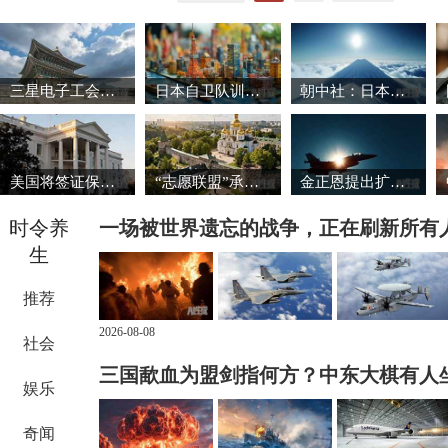
三星电子工会暂缓罢工 韩国股市强劲反弹
日本自卫队训练场爆炸事故致3死1重伤
朝中社：日本推动军国主义复活将触碰“红线”
美国将签证保证金国家名单扩大至38国
“志愿联盟”承诺向乌克兰提供安全保障
金正恩提出扩大导弹生产能力的必要性
时令养
一场被世界遗忘的战争，正在刷新所有
生
推荐
2026-08-08
社会
三国歃血为盟剑指何方？中东大棋有人
娱乐
奇闻