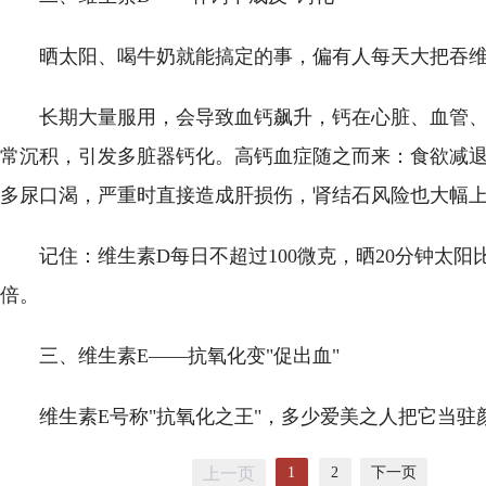
晒太阳、喝牛奶就能搞定的事，偏有人每天大把吞维
长期大量服用，会导致血钙飙升，钙在心脏、血管
常沉积，引发多脏器钙化。高钙血症随之而来：食欲减
多尿口渴，严重时直接造成肝损伤，肾结石风险也大幅
记住：维生素D每日不超过100微克，晒20分钟太阳
倍。
三、维生素E——抗氧化变"促出血"
维生素E号称"抗氧化之王"，多少爱美之人把它当驻
1
2
下一页
上一页