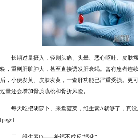
长期过量摄入，轻则头痛、头晕、恶心呕吐、皮肤
糊，重则肝脏肿大，甚至直接诱发肝衰竭。曾有患者连
后，小便发黄、皮肤发黄，一查肝功能已严重受损。更
过量还会增加骨质疏松和骨折风险。
每天吃把胡萝卜、来盘菠菜，维生素A就够了，真没
[page]
二、维生素D——补钙不成反"钙化"