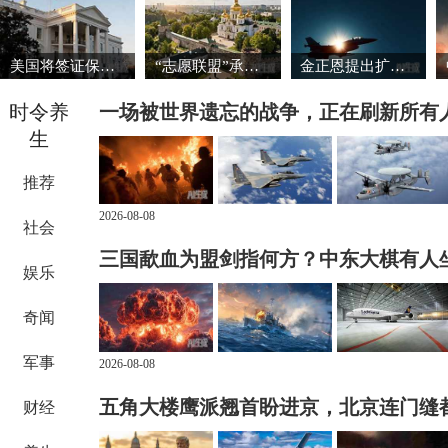
美国将签证保证金国家名单扩大至38国
“志愿联盟”承诺向乌克兰提供安全保障
金正恩提出扩大导弹生产能力的必要性
时令养
一场被世界遗忘的战争，正在刷新所有
生
推荐
2026-08-08
社会
三国歃血为盟剑指何方？中东大棋有人
娱乐
奇闻
军事
2026-08-08
五角大楼鹰派翘首盼进京，北京连门缝
财经