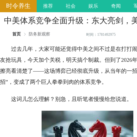
时令养生
推荐
社会
娱乐
奇闻
中美体系竞争全面升级：东大亮剑，
首页
防务新观察
时间：1781492975
过去几年，大家可能还觉得中美之间不过是在打打
友抢玩具，今天加个关税，明天搞个制裁。但到了2026
擦亮看清楚了——这场博弈已经彻底升级，从当年的一招
招”，变成了两个巨人拳拳到肉的体系竞争。
这词儿怎么理解？别急，且听笔者慢慢给您说道。