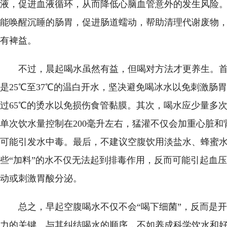
液，促进血液循环，从而降低心脑血管意外的发生风险
能唤醒沉睡的肠胃，促进肠道蠕动，帮助清理代谢废物
有裨益。
不过，晨起喝水虽然有益，但喝对方法才更养生。
是25℃至37℃的温白开水，坚决避免喝冰水以免刺激肠
过65℃的烫水以免损伤食管黏膜。其次，喝水应少量多
单次饮水量控制在200毫升左右，猛灌不仅会加重心脏和
可能引发水中毒。最后，不建议空腹饮用淡盐水、蜂蜜
些“加料”的水不仅无法起到排毒作用，反而可能引起血
动或刺激胃酸分泌。
总之，早起空腹喝水不仅不会“喝下细菌”，反而是
力的关键。与其纠结喝水的顺序，不如养成科学饮水和