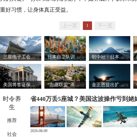
重好习惯，让身体真正受益。
上一页
下一页
1
三星电子工会暂缓罢工 韩国股市强劲反弹
日本自卫队训练场爆炸事故致3死1重伤
朝中社：日本推动军国主义复活将触碰“红线”
美国将签证保证金国家名单扩大至38国
“志愿联盟”承诺向乌克兰提供安全保障
金正恩提出扩大导弹生产能力的必要性
时令养
省440万丢5座城？美国这波操作亏到姥
生
推荐
2026-08-09
社会