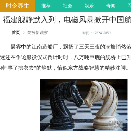
时令养生
推荐
社会
娱乐
奇闻
福建舰静默入列，电磁风暴掀开中国航母
首页
防务新观察
时间：1762437859
晨雾中的江南造船厂，飘扬了三天三夜的满旗悄然
迷还在争论服役仪式倒计时时，八万吨巨舰的舰桥上已
种“事了拂衣去”的静默，恰似东方战略智慧的精妙注脚。