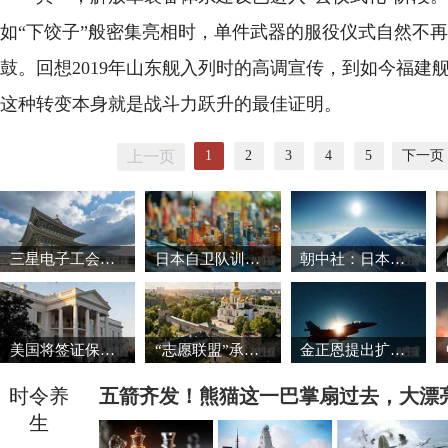
如“下饺子”般密集亮相时，单件武器的服役仪式自然不
鼓。回想2019年山东舰入列时的高调宣传，到如今福建
这种转变本身就是战斗力跃升的最佳证明。
1
2
3
4
5
下一页
上一页
三星电子工会暂缓罢工 韩国股市强劲反弹
日本自卫队训练场爆炸事故致3死1重伤
朝中社：日本推动军国主义复活将触碰“红线”
美国将签证保证金国家名单扩大至38国
“志愿联盟”承诺向乌克兰提供安全保障
金正恩提出扩大导弹生产能力的必要性
时令养
五箭齐发！熊猫这一巴掌扇过去，大漂
生