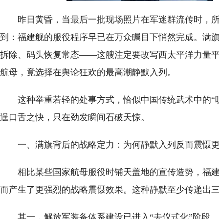
昨日黄昏，当最后一批现场照片在军迷群流传时，
到：福建舰的服役程序早已在万众瞩目下悄然完成。满
拆除、码头恢复常态——这艘注定要改写西太平洋力量
航母，竟选择在舆论狂欢的最高潮静默入列。
这种举重若轻的处事方式，恰似中国传统武术中的“
逞口舌之快，只在劲发瞬间石破天惊。
一、满旗背后的战略定力：为何静默入列反而震慑
相比某些国家航母服役时铺天盖地的宣传造势，福建
而产生了更强烈的战略震慑效果。这种静默至少传递出
其一，解放军装备体系建设已进入“去仪式化”阶段