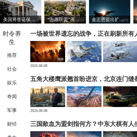
美国将签证保证金国家名单扩大至38国
“志愿联盟”承诺向乌克兰提供安全保障
金正恩提出扩大导弹生产能力的必要性
时令养
一场被世界遗忘的战争，正在刷新所有
生
推荐
2026-08-08
社会
五角大楼鹰派翘首盼进京，北京连门缝
娱乐
奇闻
军事
2026-08-08
三国歃血为盟剑指何方？中东大棋有人
财经