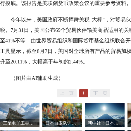
行摸底。该报告是美联储货币政策会议的重要参考资料
今年以来，美国政府不断挥舞关税“大棒”，对贸易
税。7月31日，美国公布69个贸易伙伴输美商品适用的关
至41%不等。由世界贸易组织和国际货币基金组织联合
工具显示，截至8月7日，美国对全球所有产品的贸易加
升至20.11%，大幅高于年初的2.44%。
（图片由AI辅助生成）
上一页
下一页
1
三星电子工会暂缓罢工 韩国股市强劲反弹
日本自卫队训练场爆炸事故致3死1重伤
朝中社：日本推动军国主义复活将触碰“红线”