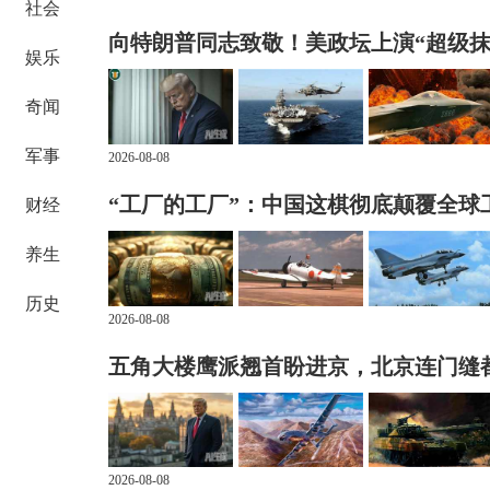
社会
向特朗普同志致敬！美政坛上演“超级抹
娱乐
奇闻
军事
2026-08-08
“工厂的工厂”：中国这棋彻底颠覆全球
财经
养生
历史
2026-08-08
五角大楼鹰派翘首盼进京，北京连门缝
2026-08-08