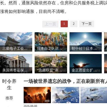
长。然而，通胀风险依然存在，住房和公共服务税上调
涨将如何影响通胀，目前尚不清晰。
1
2
下一页
上一页
三星电子工会暂缓罢工 韩国股市强劲反弹
日本自卫队训练场爆炸事故致3死1重伤
朝中社：日本推动军国主义复活将触碰“红线”
美国将签证保证金国家名单扩大至38国
“志愿联盟”承诺向乌克兰提供安全保障
金正恩提出扩大导弹生产能力的必要性
时令养
一场被世界遗忘的战争，正在刷新所有
生
推荐
2026-08-08