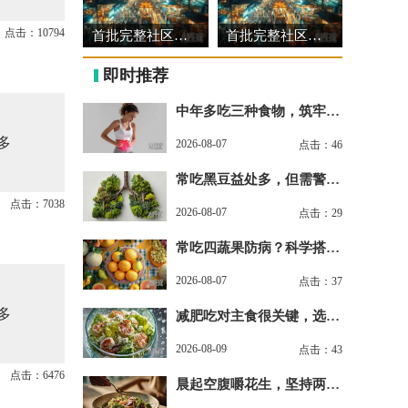
点击：10794
首批完整社区建设可复制经验做法清单发布
首批完整社区建设可复制经验做法清单发布
即时推荐
中年多吃三种食物，筑牢身
体免疫防线
多
2026-08-07
点击：46
常吃黑豆益处多，但需警惕
潜在副作用
点击：7038
2026-08-07
点击：29
常吃四蔬果防病？科学搭配
才是真养生
2026-08-07
点击：37
多
减肥吃对主食很关键，选对
粗粮轻松瘦
2026-08-09
点击：43
点击：6476
晨起空腹嚼花生，坚持两周
收获健康