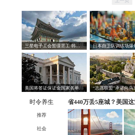
上一页
三星电子工会暂缓罢工 韩国股市强劲反弹
美国将签证保证金国家名单扩大至38国
时令养生
省440万丢5座城？美国
推荐
社会