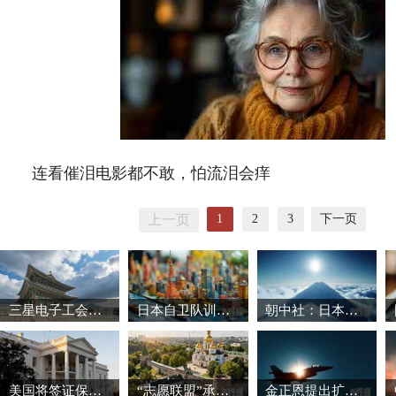
连看催泪电影都不敢，怕流泪会痒
1
2
3
下一页
上一页
三星电子工会暂缓罢工 韩国股市强劲反弹
日本自卫队训练场爆炸事故致3死1重伤
朝中社：日本推动军国主义复活将触碰“红线”
美国将签证保证金国家名单扩大至38国
“志愿联盟”承诺向乌克兰提供安全保障
金正恩提出扩大导弹生产能力的必要性