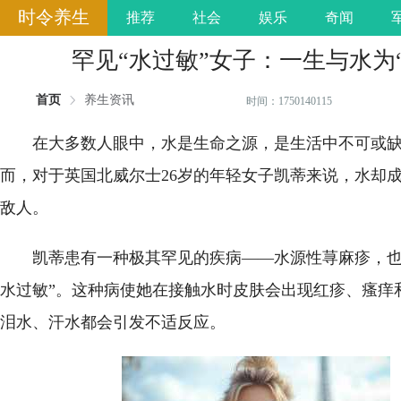
时令养生
推荐
社会
娱乐
奇闻
罕见“水过敏”女子：一生与水为“
首页
养生资讯
时间：1750140115
在大多数人眼中，水是生命之源，是生活中不可或
而，对于英国北威尔士26岁的年轻女子凯蒂来说，水却
敌人。
凯蒂患有一种极其罕见的疾病——水源性荨麻疹，也
水过敏”。这种病使她在接触水时皮肤会出现红疹、瘙痒
泪水、汗水都会引发不适反应。