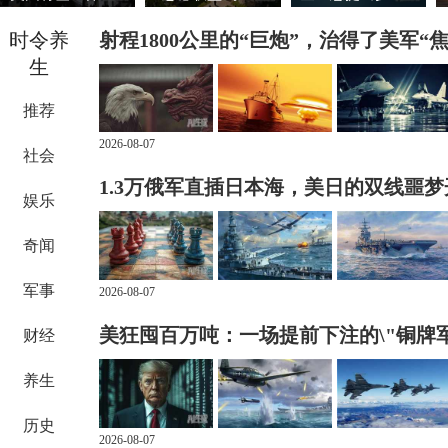
时令养
射程1800公里的“巨炮”，治得了美军“
生
推荐
2026-08-07
社会
1.3万俄军直插日本海，美日的双线噩
娱乐
奇闻
军事
2026-08-07
美狂囤百万吨：一场提前下注的\"铜牌军
财经
养生
历史
2026-08-07