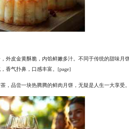
一，外皮金黄酥脆，内馅鲜嫩多汁。不同于传统的甜味月
香气扑鼻，口感丰富。[page]
清茶，品尝一块热腾腾的鲜肉月饼，无疑是人生一大享受