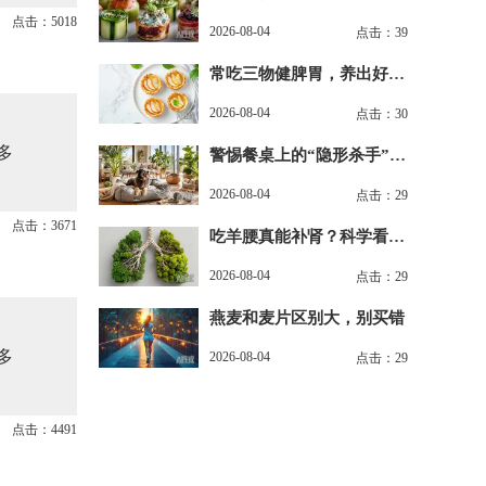
润肌
点击：5018
2026-08-04
点击：39
常吃三物健脾胃，养出好气
色
2026-08-04
点击：30
多
警惕餐桌上的“隐形杀手”：
这3种食物常吃伤身
2026-08-04
点击：29
点击：3671
吃羊腰真能补肾？科学看
待“以形补形”
2026-08-04
点击：29
燕麦和麦片区别大，别买错
多
2026-08-04
点击：29
点击：4491