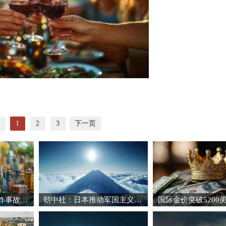
1
2
3
下一页
页
日本自卫队训练场爆炸事故致3死1重伤
朝中社：日本推动军国主义复活将触碰“红线”
国际金价突破5200