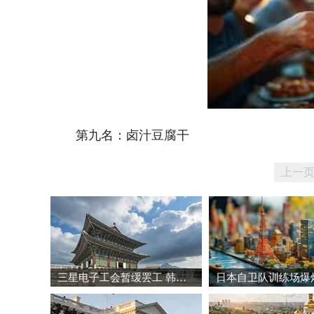
第九名：卤汁豆腐干
上一
三星电子工会暂缓罢工 韩国股市强劲反弹