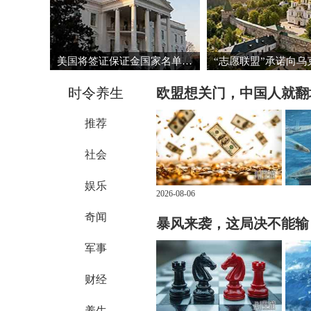
美国将签证保证金国家名单扩大至38国
时令养生
欧盟想关门，中国人就翻
推荐
社会
娱乐
2026-08-06
奇闻
暴风来袭，这局决不能输
军事
财经
养生