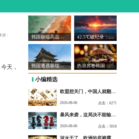
来源：
韩国极端高温威胁健康：致命危害与科学预防指南
42.5℃破纪录：韩国宣布“国家灾难状态”的深层逻辑
韩国遭遇极端热浪，多地气温打破百年纪录
热浪席卷韩国 果粮产业遭重创
。今天，
小编精选
欧盟想关门，中国人就翻
墙，布鲁塞尔被逼到墙角
2026-08-06
点击：6271
暴风来袭，这局决不能输，
想赢一定要和中国联手
2026-08-06
点击：5018
河水干了，欧洲的底裤露出