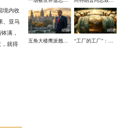
一场被世界遗忘的战争，正在刷新所有人的认知
向特朗普同志致敬！美政坛上演“超级抹红大赛”
国境内收
果、亚马
满钵满，
五角大楼鹰派翘首盼进京，北京连门缝都没给留
“工厂的工厂”：中国这棋彻底颠覆全球工业版图
意，就得