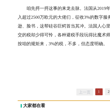
咱先捋一捋这事的来龙去脉。法国从2019
入超过2500万欧元的大佬们，征收3%的数字
逊、脸书，这帮硅谷巨鳄首当其冲。法国人心
交的税却少得可怜，各种避税手段玩得比魔术
按咱的规矩来，3%的税，不多，但态度明确。
1
2
上一页
大家都在看