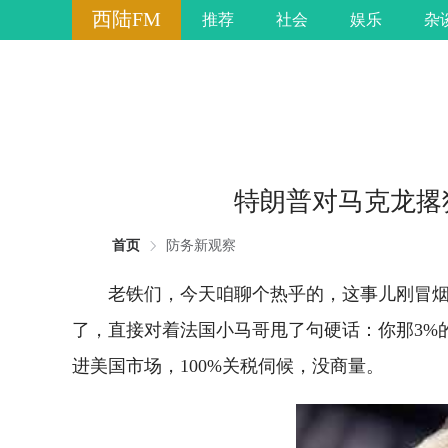
西陆FM
推荐
社会
娱乐
杂
特朗普对马克龙撂
首页
防务新观察
老铁们，今天咱聊个热乎的，这事儿刚冒烟
了，直接对着法国小马哥甩了句硬话：你那3%
进美国市场，100%关税伺候，没商量。