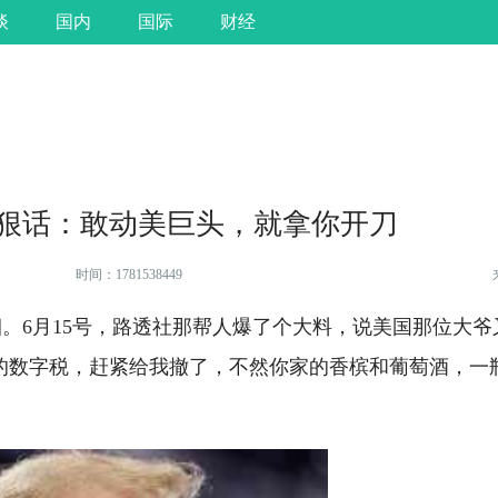
谈
国内
国际
财经
狠话：敢动美巨头，就拿你开刀
时间：1781538449
。6月15号，路透社那帮人爆了个大料，说美国那位大爷
的数字税，赶紧给我撤了，不然你家的香槟和葡萄酒，一