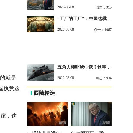
北京连门缝都没给留
2026-08-08
点击：915
“工厂的工厂”：中国这棋彻
底颠覆全球工业版图
2026-08-08
点击：1067
五角大楼吓唬中俄？这事恰
恰暴露了美军的底裤
说的就是
2026-08-08
点击：934
国执意这
西陆精选
家家，这