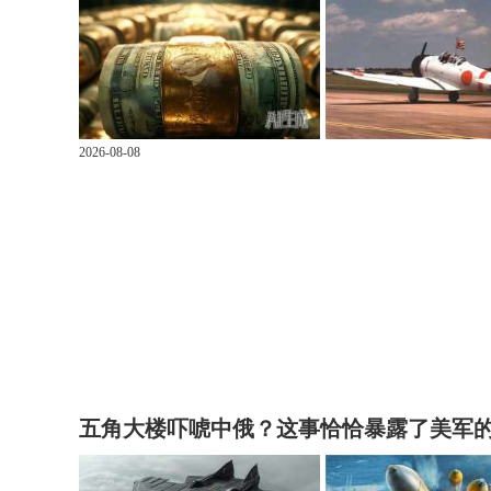
2026-08-08
五角大楼吓唬中俄？这事恰恰暴露了美军